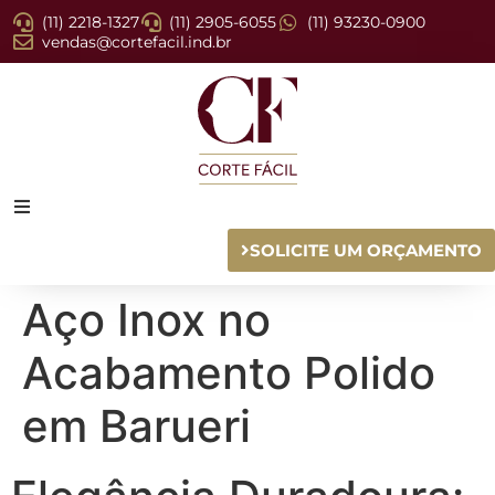
(11) 2218-1327
(11) 2905-6055
(11) 93230-0900
vendas@cortefacil.ind.br
SOLICITE UM ORÇAMENTO
Aço Inox no
Acabamento Polido
em Barueri