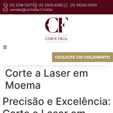
(11) 2218-1327
(11) 2905-6055
(11) 93230-0900
vendas@cortefacil.ind.br
SOLICITE UM ORÇAMENTO
Corte a Laser em
Moema
Precisão e Excelência: