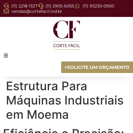
(11) 2218-1327
(11) 2905-6055
(11) 93230-0900
vendas@cortefacil.ind.br
SOLICITE UM ORÇAMENTO
Estrutura Para
Máquinas Industriais
em Moema