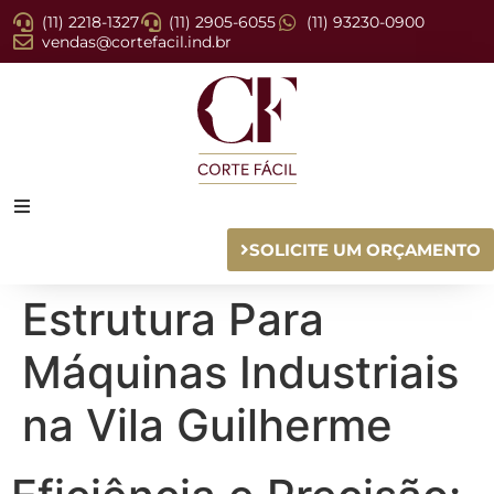
(11) 2218-1327
(11) 2905-6055
(11) 93230-0900
vendas@cortefacil.ind.br
SOLICITE UM ORÇAMENTO
Estrutura Para
Máquinas Industriais
na Vila Guilherme