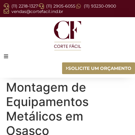
(11) 2218-1327
(11) 2905-6055
(11) 93230-0900
vendas@cortefacil.ind.br
SOLICITE UM ORÇAMENTO
Montagem de
Equipamentos
Metálicos em
Osasco