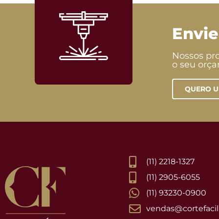
Envie
Nossos pro
o seu orç
QUERO 
(11) 2218-1327
(11) 2905-6055
(11) 93230-0900
vendas@cortefacil.