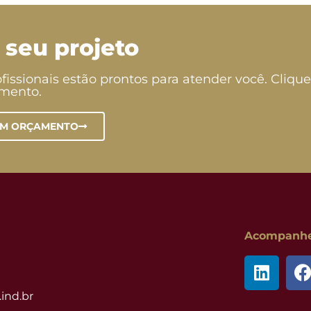
 seu projeto
fissionais estão prontos para atender você. Clique
amento.
UM ORÇAMENTO
Acompanhe 
ind.br