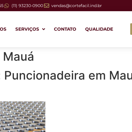
55
(11) 93230-0900
vendas@cortefacil.ind.br
OS
SERVIÇOS
CONTATO
QUALIDADE
m Mauá
a: Puncionadeira em Ma