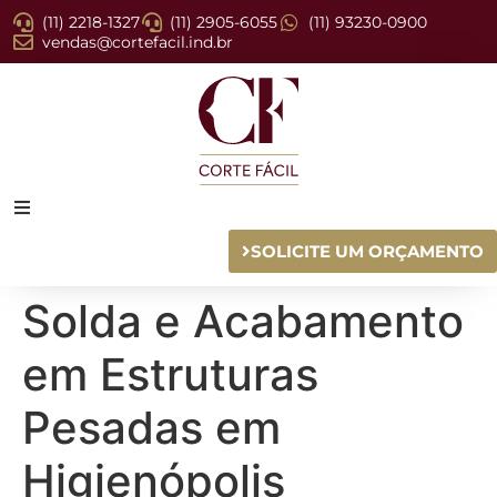
(11) 2218-1327
(11) 2905-6055
(11) 93230-0900
vendas@cortefacil.ind.br
SOLICITE UM ORÇAMENTO
Solda e Acabamento
em Estruturas
Pesadas em
Higienópolis