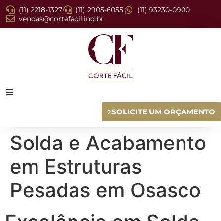
(11) 2218-1327
(11) 2905-6055
(11) 93230-0900
vendas@cortefacil.ind.br
SOLICITE UM ORÇAMENTO
Solda e Acabamento
em Estruturas
Pesadas em Osasco