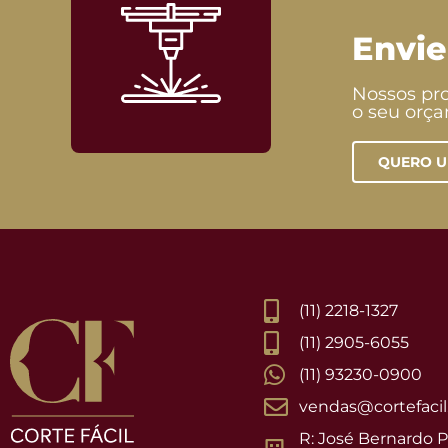
Envie
Nossos pro
o seu orç
QUERO 
(11) 2218-1327
(11) 2905-6055
(11) 93230-0900
vendas@cortefacil.
R: José Bernardo Pi