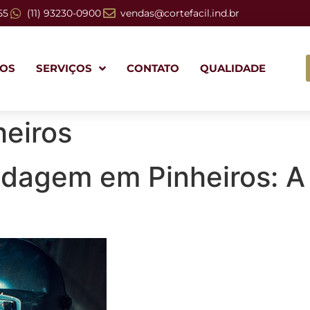
55
(11) 93230-0900
vendas@cortefacil.ind.br
OS
SERVIÇOS
CONTATO
QUALIDADE
eiros
dagem em Pinheiros: A 